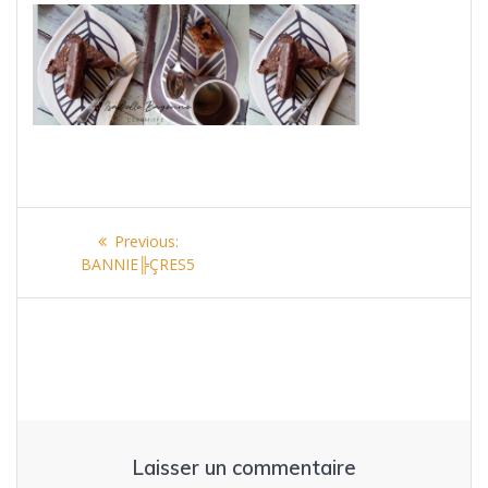
Navigation
Previous
Previous:
de
post:
BANNIE╠ÇRES5
l’article
Laisser un commentaire