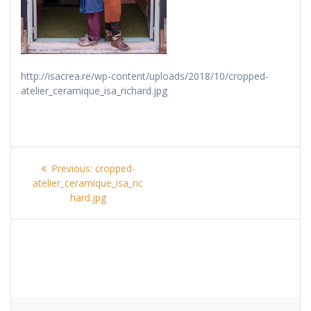
http://isacrea.re/wp-content/uploads/2018/10/cropped-
atelier_ceramique_isa_richard.jpg
Navigation
Previous
Previous:
cropped-
de
post:
atelier_ceramique_isa_ric
hard.jpg
l’article