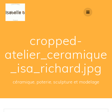
Skip
to
content
cropped-
atelier_ceramique
_isa_richard.jpg
céramique, poterie, sculpture et modelage