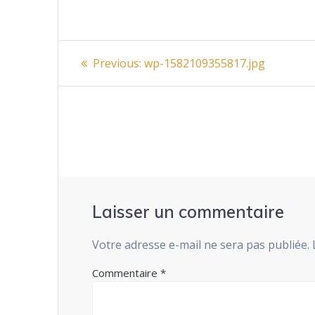
Navigation
Previous
Previous:
wp-1582109355817.jpg
post:
de
l’article
Laisser un commentaire
Votre adresse e-mail ne sera pas publiée.
Commentaire
*