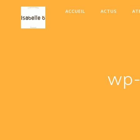
Skip
to
ACCUEIL
ACTUS
AT
content
wp-