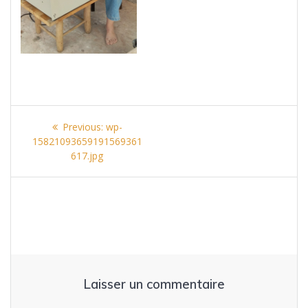
Navigation
Previous
Previous:
wp-
de
post:
15821093659191569361
617.jpg
l’article
Laisser un commentaire