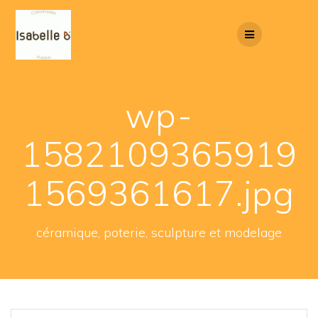
Skip
to
content
wp-
1582109365919
1569361617.jpg
céramique, poterie, sculpture et modelage