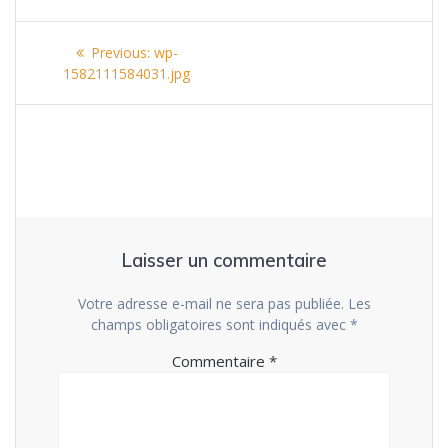
Navigation
Previous
Previous:
wp-
de
post:
1582111584031.jpg
l’article
Laisser un commentaire
Votre adresse e-mail ne sera pas publiée.
Les
champs obligatoires sont indiqués avec
*
Commentaire
*