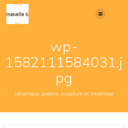
Skip
to
content
wp-
1582111584031.j
pg
céramique, poterie, sculpture et modelage